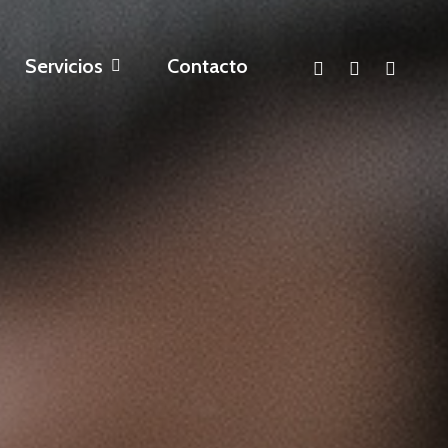
linkedin
whatsapp
email
Servicios
Contacto